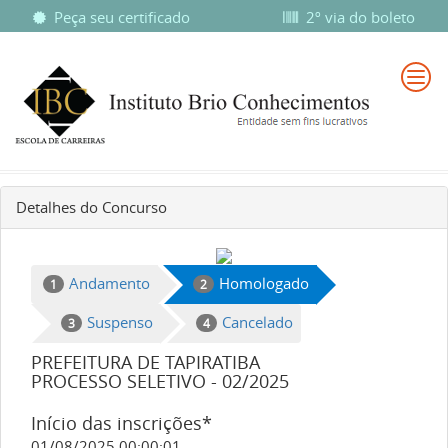
Peça seu certificado
2º via do boleto
Detalhes do Concurso
Andamento
Homologado
1
2
Suspenso
Cancelado
3
4
PREFEITURA DE TAPIRATIBA
PROCESSO SELETIVO - 02/2025
Início das inscrições*
01/08/2025 00:00:01